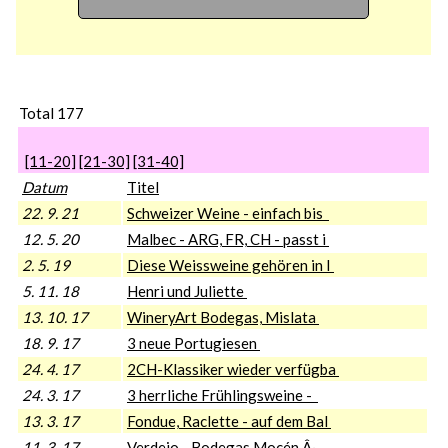
Total 177
[11-20]
[21-30]
[31-40]
Datum
Titel
22. 9. 21
Schweizer Weine - einfach bis
12. 5. 20
Malbec - ARG, FR, CH - passt i
2. 5. 19
Diese Weissweine gehören in I
5. 11. 18
Henri und Juliette
13. 10. 17
WineryArt Bodegas, Mislata
18. 9. 17
3 neue Portugiesen
24. 4. 17
2CH-Klassiker wieder verfügba
24. 3. 17
3 herrliche Frühlingsweine -
13. 3. 17
Fondue, Raclette - auf dem Bal
11. 3. 17
Verdejo - Bodegas Mocén Â·