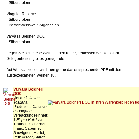
- Silberdiplom
Viognier Reserve
- Silberdiplom
- Bester Weisswein Argentinien
Varvà ra Bolgheri DOC
- Silberdiplom
Legen Sie sich diese Weine in den Keller, geniessen Sie sie sofort!
Gelegenheiten gibt es genügende!
Auf Wunsch stellen wir Ihnen gerne das entsprechende PDF mit den
ausgezeichneten Weinen zu.
Varvara Bolgheri
DOC
Herkunft:
Italien
Toskana
Produzent:
Castello
di Bolgheri
Verpackungseinheit:
1 Fl. pro Holzkiste
Trauben: Cabernet
Franc, Cabernet
Sauvignon, Merlot,
Petit Verdot, Shiraz