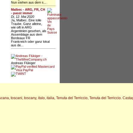
Nun stehen aus dem s...
Malbec - ARG, FR, CH
- passt immer
Di, 12. Mai 2020
Ja, Malbec. Eine tolle
Traube. Ganz alleine,
wie oift in ARG
Argentinien gesehen, als
Assemblage aus dem
Bordeaux FR
Frankreich oder ganz lokal
aus de...
Andreas Flükiger