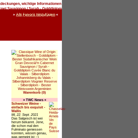
»
Als Favorit hinzufügen
«
Kontakt
AGB
Über uns
Warenkorb (0)
» TWC News «
Schweizer Weine -
einfach bis exquisit -
Wallis
Mi, 22. Sept. 2021
Das Salgesch ist wei
herum bekannt. Jene,
die schon mal den
Fulminato geniessen
konnten, wissen genau,
was gemeint ist :-)