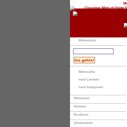
Me
Weinwissen
Weinsuche
nach Ländern
nach Kategorien
Weisswein
Rotwein
Roséwein
Schaumwein