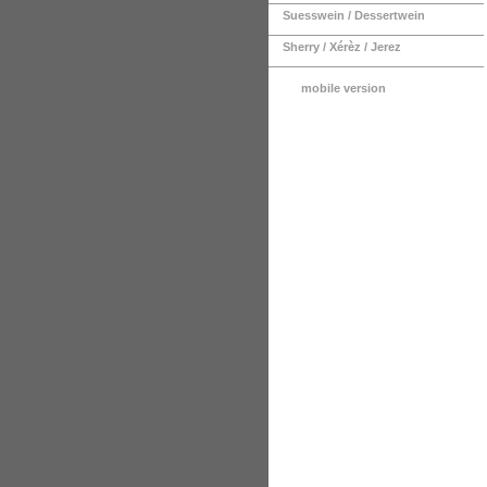
Suesswein / Dessertwein
Sherry / Xérèz / Jerez
mobile version