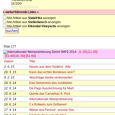
TheWineComp
16.5/20
802270121502019
» weiterführende Links «
Alle Artikel aus
Südafrika
anzeigen
Alle Artikel aus
Stellenbosch
anzeigen
Alle Artikel von
Eikendal Vineyards
anzeigen
Total 177
[1-10]
[11-20]
[31-40]
[41-50]
[51-60]
Datum
Titel
2. 6. 15
Neues aus dem Südtirol - Alto
26. 5. 15
Kann das echter Bordeaux sein?
9. 2. 15
Abschläge danke verbesserten
18. 9. 14
Das Geheimnis des norditalien
12. 9. 14
De Pago Auszeichnung für Mart
25. 8. 14
Quinta das Carvalhas Â· Port
22. 8. 14
Internationale Weinprämierung
16. 6. 14
2 x Rotwein zum Grillieren!
17. 4. 14
Weine aus Fernost - encore Son