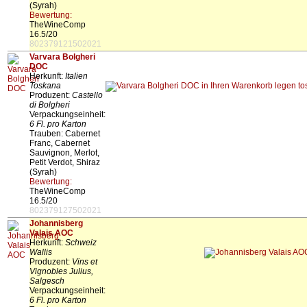
(Syrah)
Bewertung:
TheWineComp
16.5/20
802379121502021
Varvara Bolgheri
DOC
Herkunft:
Italien
Toskana
Produzent:
Castello
di Bolgheri
Verpackungseinheit:
6 Fl. pro Karton
Trauben: Cabernet
Franc, Cabernet
Sauvignon, Merlot,
Petit Verdot, Shiraz
(Syrah)
Bewertung:
TheWineComp
16.5/20
802379127502021
Johannisberg
Valais AOC
Herkunft:
Schweiz
Wallis
Produzent:
Vins et
Vignobles Julius,
Salgesch
Verpackungseinheit:
6 Fl. pro Karton