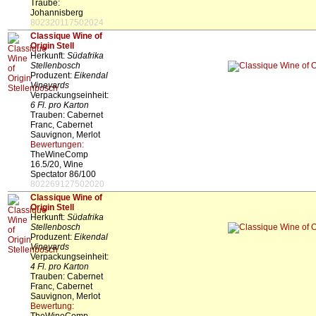
Traube:
Johannisberg
802320117502024
Classique Wine of
Origin Stell
Herkunft:
Südafrika
Stellenbosch
Produzent:
Eikendal
Vineyards
Verpackungseinheit:
6 Fl. pro Karton
Trauben: Cabernet
Franc, Cabernet
Sauvignon, Merlot
Bewertungen:
TheWineComp
16.5/20, Wine
Spectator 86/100
802269127502020
Classique Wine of
Origin Stell
Herkunft:
Südafrika
Stellenbosch
Produzent:
Eikendal
Vineyards
Verpackungseinheit:
4 Fl. pro Karton
Trauben: Cabernet
Franc, Cabernet
Sauvignon, Merlot
Bewertung: