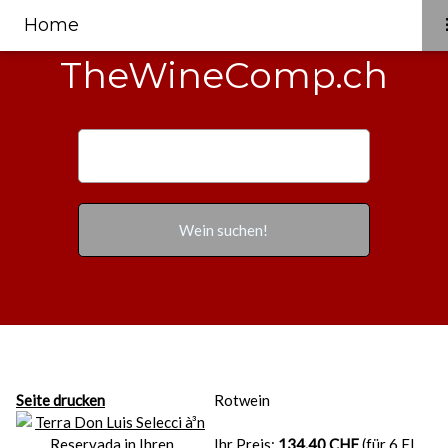
Home
TheWineComp.ch
Seite drucken
Rotwein
Ihr Preis:
134.40 CHF
(für 6 Fl.