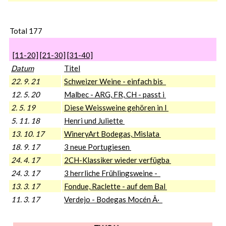
Total 177
[11-20]
[21-30]
[31-40]
Datum
Titel
22. 9. 21
Schweizer Weine - einfach bis
12. 5. 20
Malbec - ARG, FR, CH - passt i
2. 5. 19
Diese Weissweine gehören in I
5. 11. 18
Henri und Juliette
13. 10. 17
WineryArt Bodegas, Mislata
18. 9. 17
3 neue Portugiesen
24. 4. 17
2CH-Klassiker wieder verfügba
24. 3. 17
3 herrliche Frühlingsweine -
13. 3. 17
Fondue, Raclette - auf dem Bal
11. 3. 17
Verdejo - Bodegas Mocén Â·